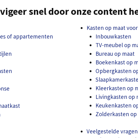
vigeer snel door onze content h
Kasten op maat voor 
tes of appartementen
Inbouwkasten
TV-meubel op m
ijlen
Bureau op maat
Boekenkast op m
Opbergkasten o
asten
Slaapkamerkaste
Kleerkasten op 
onse
Livingkasten op 
Keukenkasten o
maatkast
Zolderkasten op
n
Veelgestelde vragen