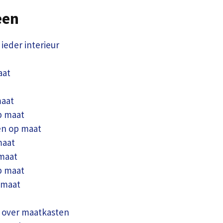
een
ieder interieur
aat
aat
p maat
n op maat
maat
maat
p maat
 maat
 over maatkasten