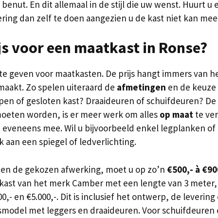
benut. En dit allemaal in de stijl die uw wenst. Huurt 
tering dan zelf te doen aangezien u de kast niet kan me
js voor een maatkast in Ronse?
 te geven voor maatkasten. De prijs hangt immers van h
aakt. Zo spelen uiteraard de
afmetingen
en de keuze
open of gesloten kast? Draaideuren of schuifdeuren? De
moeten worden, is er meer werk om alles
op maat
te ver
 eveneens mee. Wil u bijvoorbeeld enkel legplanken of o
 aan een spiegel of ledverlichting.
l en de gekozen afwerking, moet u op zo’n
€500,- à €9
 kast van het merk Camber met een lengte van 3 meter,
,- en €5.000,-. Dit is inclusief het ontwerp, de levering 
ismodel met leggers en draaideuren. Voor schuifdeuren