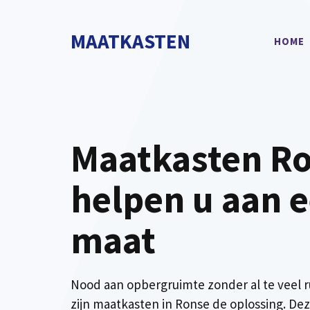
Spring
naar
MAATKASTEN
HOME
de
inhoud
Maatkasten Ro
helpen u aan e
maat
Nood aan opbergruimte zonder al te veel 
zijn maatkasten in Ronse de oplossing. De