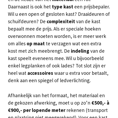
Daarnaast is ook het
type kast
een prijsbepaler.
Wil u een open of gesloten kast? Draaideuren of
schuifdeuren? De
complexiteit
van de kast
bepaalt mee de prijs. Als er speciale hoeken
overwonnen moeten worden, is er meer werk
om alles
op maat
te verzagen wat een extra
kost met zich meebrengt. De
indeling
van de
kast speelt eveneens mee. Wil u bijvoorbeeld
enkel legplanken of ook lades? Tot slot zijn er
heel wat
accessoires
waar u extra voor betaalt,
denk aan een spiegel of ledverlichting.
Afhankelijk van het formaat, het materiaal en
de gekozen afwerking, moet u op zo’n
€500,- à
€900,- per lopende meter
rekenen (transport
en plaatsing niet meegerekend). Voor een kast